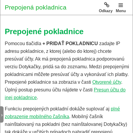
Prepojená pokladnica
Odkazy
Menu
Prepojené pokladnice
Pomocou tlačidla
+ PRIDAŤ POKLADNICU
zadajte IP
adresu pokladnice, z ktorej (alebo do ktorej) chcete
presúvať účty. Ak má prepojená pokladnica podporovanú
verziu Dotykačky, pridá sa do zoznamu. Medzi prepojenými
pokladnicami môžete presúvať účty a vykonávať ich platby.
Prepojené pokladnice sa zobrazia v časti
Otvorené účty
.
Úplný postup presunu účtu nájdete v časti
Presun účtu do
inej pokladnice
.
Funkciu prepojených pokladní dokáže suplovať aj
plné
zobrazenie mobilného čašníka
. Mobilný čašník
nainštalovaný na pokladni (bez nainštalovanej Dotykačky)
tak dokáže v určitých prípadoch nahradiť prepojenú