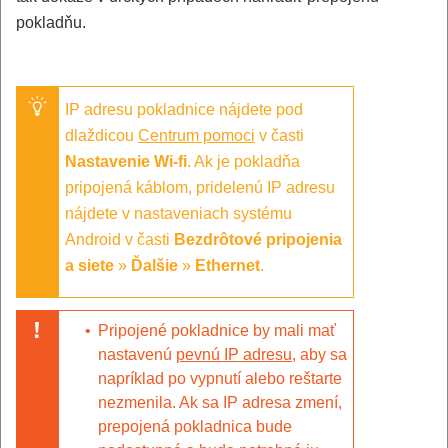
pokladňu.
IP adresu pokladnice nájdete pod
dlaždicou
Centrum pomoci
v časti
Nastavenie Wi-fi
. Ak je pokladňa
pripojená káblom, pridelenú IP adresu
nájdete v nastaveniach systému
Android v časti
Bezdrôtové pripojenia
a siete
»
Ďalšie
»
Ethernet
.
•
Pripojené pokladnice by mali mať
nastavenú
pevnú IP adresu
, aby sa
napríklad po vypnutí alebo reštarte
nezmenila. Ak sa IP adresa zmení,
prepojená pokladnica bude