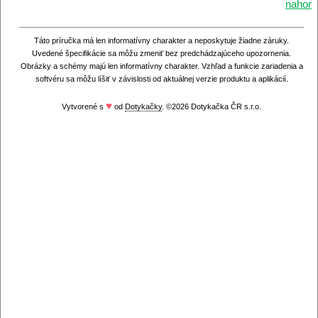
nahor
Táto príručka má len informatívny charakter a neposkytuje žiadne záruky.
Uvedené špecifikácie sa môžu zmeniť bez predchádzajúceho upozornenia.
Obrázky a schémy majú len informatívny charakter. Vzhľad a funkcie zariadenia a
softvéru sa môžu líšiť v závislosti od aktuálnej verzie produktu a aplikácií.
♥
Vytvorené s
od
Dotykačky
. ©2026 Dotykačka ČR s.r.o.