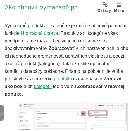
Ako obnoviť vymazané položky?
Odkazy
Menu
Vymazané produkty a kategórie je možné obnoviť pomocou
funkcie
Hromadná úprava
. Produkty ani kategórie však
neodporúčame mazať. Lepšie je ich dočasne skryť
deaktivovaním voľby
Zobrazovať
v ich nastaveniach, alebo
ich jednoducho premenovať, upraviť ich vlastnosti a použiť
ako iný produkt (kategóriu). Takto zaistíte optimálnu
kondíciu databázy pokladne. Priamo na pokladni je voľba
pre skrytie / zobrazenie
produktu
označená ako
Zobraziť
ako box
a pri
kategórii
ide o voľbu
Zobrazovať v hlavnej
ponuke
.