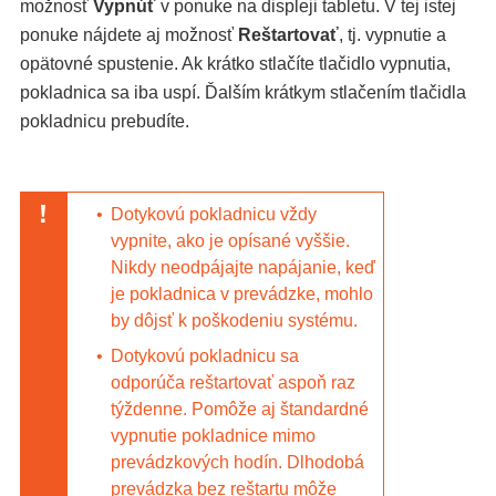
možnosť
Vypnúť
v ponuke na displeji tabletu. V tej istej
ponuke nájdete aj možnosť
Reštartovať
, tj. vypnutie a
opätovné spustenie. Ak krátko stlačíte tlačidlo vypnutia,
pokladnica sa iba uspí. Ďalším krátkym stlačením tlačidla
pokladnicu prebudíte.
•
Dotykovú pokladnicu vždy
vypnite, ako je opísané vyššie.
Nikdy neodpájajte napájanie, keď
je pokladnica v prevádzke, mohlo
by dôjsť k poškodeniu systému.
•
Dotykovú pokladnicu sa
odporúča reštartovať aspoň raz
týždenne. Pomôže aj štandardné
vypnutie pokladnice mimo
prevádzkových hodín. Dlhodobá
prevádzka bez reštartu môže